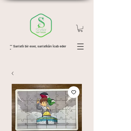
"" San'atlı bir eser, san'atkârı îcab eder
''