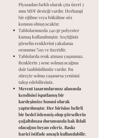
Piyasadan farklı olarak çıta üzeri 3
mm MDF desteği vardır. Herhangi
bir eğilme veya bükülme söz
konusu olmayacaktır.
Tablolarımızda 240 gr polyester
kumaş kullanılmıştır. Seçtiğiniz
görselin renklerini yakalama
oranımız %95 ve üzeridir.
Tablolarda renk atması yaşanmaz.
Renklerin 3 sene solmayacağına
dair taahhüdümüz vardır. Bu
süreçte solma yaşanırsa yenisini
talep edebilirsiniz.
Mevcut tasarımlarımız alanında
kendisini ispatlamış bir
kardeşimize hususi olarak
yaptırılmıştır. Her birisine belirli
bir bedel ödenmiş olup görsellerin
çoğaltılması durumunda hak ihlali
olacağını beyan ederiz. Baskı
harici istifade amaçlı kullanılabilir.