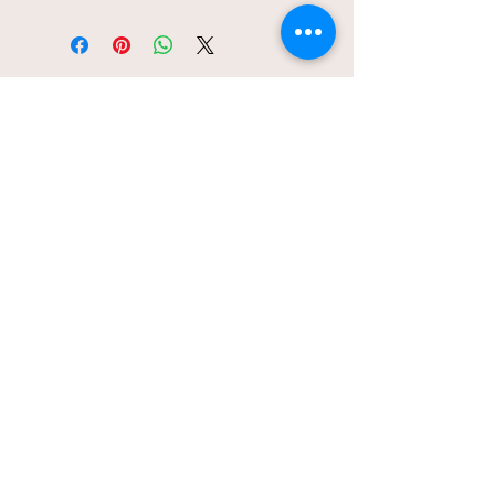
Kanuni Mahallesi. Bademlik Yolu Cd. 118/A
Keçiören/Ankara 06300
sozlertablo@gmail.com
0555 525 06 01
Ana Sayfa
Bize Ulaşın
Gizlilik İlkeleri
Mesafeli Satış Sözleşmesi
Tüm Ürünler
Banka Bilgileri
Papirink
Blog