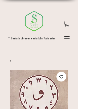
"" San'atlı bir eser, san'atkârı îcab eder
''