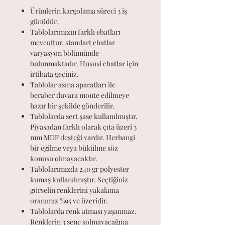
Ürünlerin kargolama süreci 3 iş
günüdür.
Tablolarımızın farklı ebatları
mevcuttur, standart ebatlar
varyasyon bölümünde
bulunmaktadır. Hususi ebatlar için
irtibata geçiniz.
Tablolar asma aparatları ile
beraber duvara monte edilmeye
hazır bir şekilde gönderilir.
Tablolarda sert şase kullanılmıştır.
Piyasadan farklı olarak çıta üzeri 3
mm MDF desteği vardır. Herhangi
bir eğilme veya bükülme söz
konusu olmayacaktır.
Tablolarımızda 240 gr polyester
kumaş kullanılmıştır. Seçtiğiniz
görselin renklerini yakalama
oranımız %95 ve üzeridir.
Tablolarda renk atması yaşanmaz.
Renklerin 3 sene solmayacağına