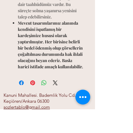
dair taahhüdümüz vardır. Bu
süreçte solma yaşanırsa yenisini
talep edebilirsiniz.
Mevcut tasarımlarımız alanında
kendisini ispatlamış bir
kardeşimize hususi olarak
yaptırılmıştır. Her birisine belirli
bir bedel ödenmiş olup görsellerin
çoğaltılması durumunda hak ihlali
olacağını beyan ederiz. Baskı
harici istifade amaçlı kullanılabilir.
Kanuni Mahallesi. Bademlik Yolu Cd. 118/A
Keçiören/Ankara 06300
sozlertablo@gmail.com
0555 525 06 01
Ana Sayfa
Bize Ulaşın