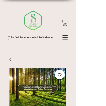
"" San'atlı bir eser, san'atkârı îcab eder
''