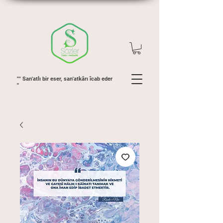
"" San'atlı bir eser, san'atkârı îcab eder
''