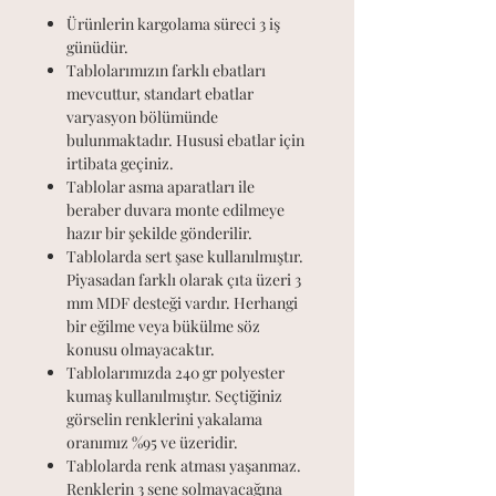
Ürünlerin kargolama süreci 3 iş
günüdür.
Tablolarımızın farklı ebatları
mevcuttur, standart ebatlar
varyasyon bölümünde
bulunmaktadır. Hususi ebatlar için
irtibata geçiniz.
Tablolar asma aparatları ile
beraber duvara monte edilmeye
hazır bir şekilde gönderilir.
Tablolarda sert şase kullanılmıştır.
Piyasadan farklı olarak çıta üzeri 3
mm MDF desteği vardır. Herhangi
bir eğilme veya bükülme söz
konusu olmayacaktır.
Tablolarımızda 240 gr polyester
kumaş kullanılmıştır. Seçtiğiniz
görselin renklerini yakalama
oranımız %95 ve üzeridir.
Tablolarda renk atması yaşanmaz.
Renklerin 3 sene solmayacağına