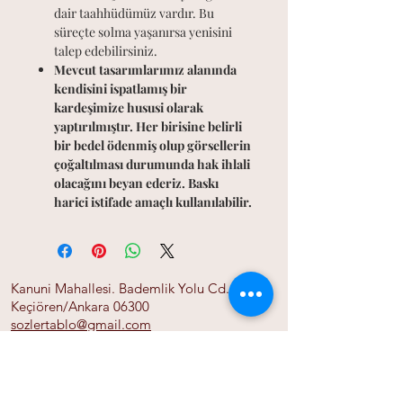
dair taahhüdümüz vardır. Bu
süreçte solma yaşanırsa yenisini
talep edebilirsiniz.
Mevcut tasarımlarımız alanında
kendisini ispatlamış bir
kardeşimize hususi olarak
yaptırılmıştır. Her birisine belirli
bir bedel ödenmiş olup görsellerin
çoğaltılması durumunda hak ihlali
olacağını beyan ederiz. Baskı
harici istifade amaçlı kullanılabilir.
Kanuni Mahallesi. Bademlik Yolu Cd. 118/A
Keçiören/Ankara 06300
sozlertablo@gmail.com
0555 525 06 01
Ana Sayfa
Bize Ulaşın