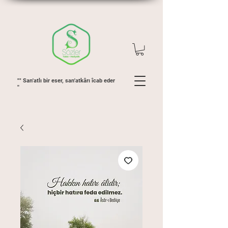
"" San'atlı bir eser, san'atkârı îcab eder
''