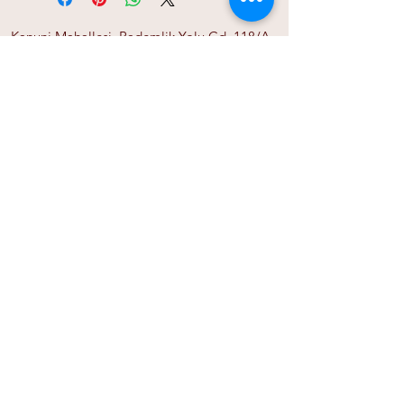
Kanuni Mahallesi. Bademlik Yolu Cd. 118/A
Keçiören/Ankara 06300
sozlertablo@gmail.com
0555 525 06 01
Ana Sayfa
Bize Ulaşın
Gizlilik İlkeleri
Mesafeli Satış Sözleşmesi
Tüm Ürünler
Banka Bilgileri
Papirink
Blog
© 2021 sozlertablo.com