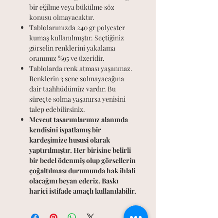
bir eğilme veya bükülme söz
konusu olmayacaktır.
Tablolarımızda 240 gr polyester
kumaş kullanılmıştır. Seçtiğiniz
görselin renklerini yakalama
oranımız %95 ve üzeridir.
Tablolarda renk atması yaşanmaz.
Renklerin 3 sene solmayacağına
dair taahhüdümüz vardır. Bu
süreçte solma yaşanırsa yenisini
talep edebilirsiniz.
Mevcut tasarımlarımız alanında
kendisini ispatlamış bir
kardeşimize hususi olarak
yaptırılmıştır. Her birisine belirli
bir bedel ödenmiş olup görsellerin
çoğaltılması durumunda hak ihlali
olacağını beyan ederiz. Baskı
harici istifade amaçlı kullanılabilir.