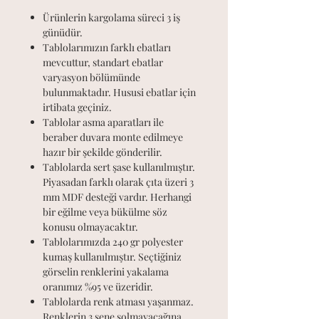
Ürünlerin kargolama süreci 3 iş
günüdür.
Tablolarımızın farklı ebatları
mevcuttur, standart ebatlar
varyasyon bölümünde
bulunmaktadır. Hususi ebatlar için
irtibata geçiniz.
Tablolar asma aparatları ile
beraber duvara monte edilmeye
hazır bir şekilde gönderilir.
Tablolarda sert şase kullanılmıştır.
Piyasadan farklı olarak çıta üzeri 3
mm MDF desteği vardır. Herhangi
bir eğilme veya bükülme söz
konusu olmayacaktır.
Tablolarımızda 240 gr polyester
kumaş kullanılmıştır. Seçtiğiniz
görselin renklerini yakalama
oranımız %95 ve üzeridir.
Tablolarda renk atması yaşanmaz.
Renklerin 3 sene solmayacağına