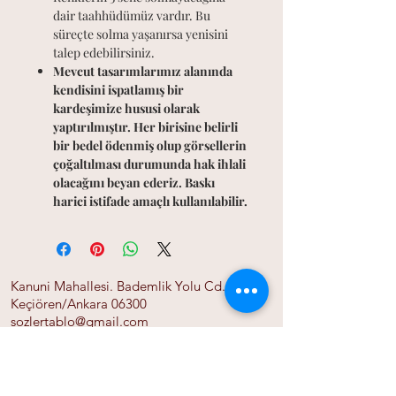
dair taahhüdümüz vardır. Bu
süreçte solma yaşanırsa yenisini
talep edebilirsiniz.
Mevcut tasarımlarımız alanında
kendisini ispatlamış bir
kardeşimize hususi olarak
yaptırılmıştır. Her birisine belirli
bir bedel ödenmiş olup görsellerin
çoğaltılması durumunda hak ihlali
olacağını beyan ederiz. Baskı
harici istifade amaçlı kullanılabilir.
Kanuni Mahallesi. Bademlik Yolu Cd. 118/A
Keçiören/Ankara 06300
sozlertablo@gmail.com
0555 525 06 01
Ana Sayfa
Bize Ulaşın