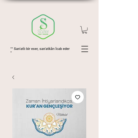
"" San'atlı bir eser, san'atkârı îcab eder
''