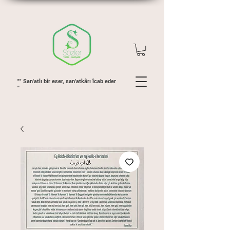
"" San'atlı bir eser, san'atkârı îcab eder
''