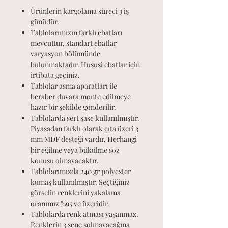
Ürünlerin kargolama süreci 3 iş
günüdür.
Tablolarımızın farklı ebatları
mevcuttur, standart ebatlar
varyasyon bölümünde
bulunmaktadır. Hususi ebatlar için
irtibata geçiniz.
Tablolar asma aparatları ile
beraber duvara monte edilmeye
hazır bir şekilde gönderilir.
Tablolarda sert şase kullanılmıştır.
Piyasadan farklı olarak çıta üzeri 3
mm MDF desteği vardır. Herhangi
bir eğilme veya bükülme söz
konusu olmayacaktır.
Tablolarımızda 240 gr polyester
kumaş kullanılmıştır. Seçtiğiniz
görselin renklerini yakalama
oranımız %95 ve üzeridir.
Tablolarda renk atması yaşanmaz.
Renklerin 3 sene solmayacağına