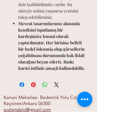
dair taahhüdümüz vardır. Bu
süreçte solma yaşanırsa yenisini
talep edebilirsiniz.
Mevcut tasarımlarımız alanında
kendisini ispatlamış bir
kardeşimize hususi olarak
yaptırılmıştır. Her birisine belirli
bir bedel ödenmiş olup görsellerin
çoğaltılması durumunda hak ihlali
olacağını beyan ederiz. Baskı
harici istifade amaçlı kullanılabilir.
Kanuni Mahallesi. Bademlik Yolu Cd. 118/A
Keçiören/Ankara 06300
sozlertablo@gmail.com
0555 525 06 01
Ana Sayfa
Bize Ulaşın