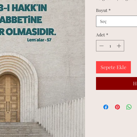
Boyut
*
Seç
Adet
*
Sepete Ekle
H