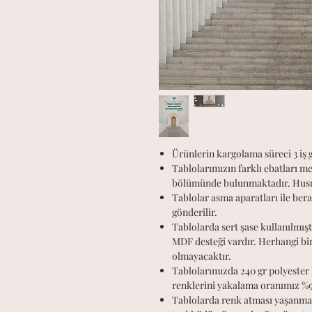
Ürünlerin kargolama süreci 3 iş
Tablolarımızın farklı ebatları m
bölümünde bulunmaktadır. Hususi 
Tablolar asma aparatları ile ber
gönderilir.
Tablolarda sert şase kullanılmışt
MDF desteği vardır. Herhangi b
olmayacaktır.
Tablolarımızda 240 gr polyester 
renklerini yakalama oranımız %95
Tablolarda renk atması yaşanmaz