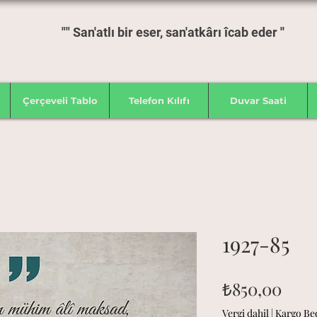
"" San'atlı bir eser, san'atkârı îcab eder ''
Çerçeveli Tablo
Telefon Kılıfı
Duvar Saati
1927-85
Fiya
₺850,00
Vergi dahil
|
Kargo Be