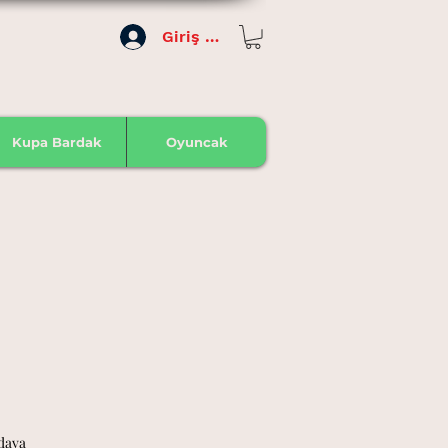
Giriş Yap
Kupa Bardak
Oyuncak
t
dava