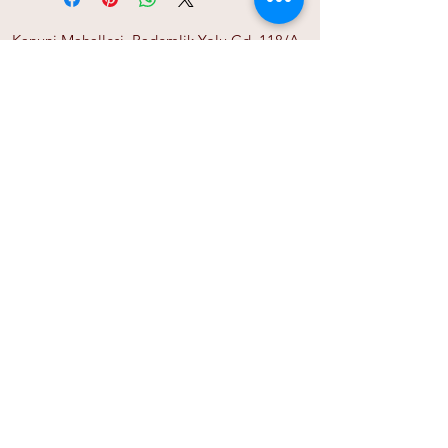
Kanuni Mahallesi. Bademlik Yolu Cd. 118/A
Keçiören/Ankara 06300
sozlertablo@gmail.com
0555 525 06 01
Ana Sayfa
Bize Ulaşın
Gizlilik İlkeleri
Mesafeli Satış Sözleşmesi
Tüm Ürünler
Banka Bilgileri
Papirink
Blog
© 2021 sozlertablo.com