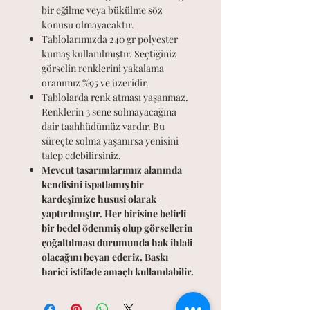
bir eğilme veya bükülme söz
konusu olmayacaktır.
Tablolarımızda 240 gr polyester
kumaş kullanılmıştır. Seçtiğiniz
görselin renklerini yakalama
oranımız %95 ve üzeridir.
Tablolarda renk atması yaşanmaz.
Renklerin 3 sene solmayacağına
dair taahhüdümüz vardır. Bu
süreçte solma yaşanırsa yenisini
talep edebilirsiniz.
Mevcut tasarımlarımız alanında
kendisini ispatlamış bir
kardeşimize hususi olarak
yaptırılmıştır. Her birisine belirli
bir bedel ödenmiş olup görsellerin
çoğaltılması durumunda hak ihlali
olacağını beyan ederiz. Baskı
harici istifade amaçlı kullanılabilir.