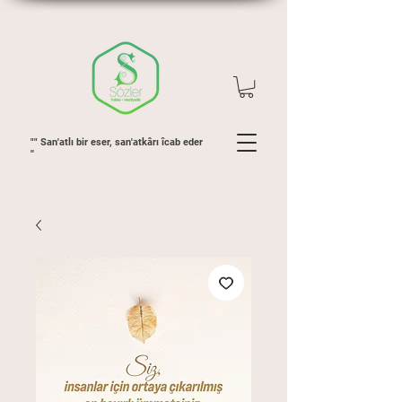
"" San'atlı bir eser, san'atkârı îcab eder
''