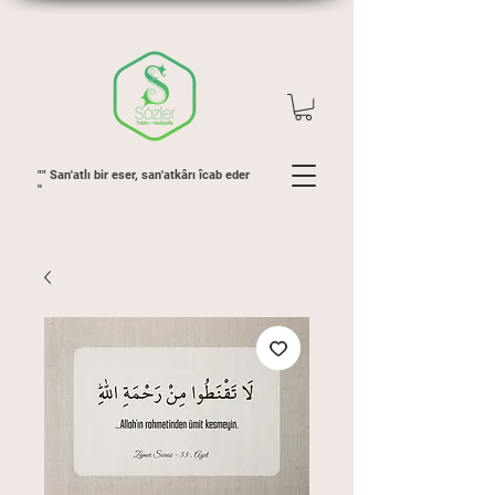
"" San'atlı bir eser, san'atkârı îcab eder
''