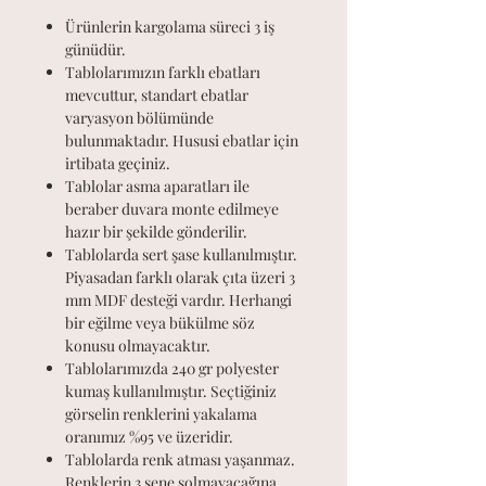
Ürünlerin kargolama süreci 3 iş
günüdür.
Tablolarımızın farklı ebatları
mevcuttur, standart ebatlar
varyasyon bölümünde
bulunmaktadır. Hususi ebatlar için
irtibata geçiniz.
Tablolar asma aparatları ile
beraber duvara monte edilmeye
hazır bir şekilde gönderilir.
Tablolarda sert şase kullanılmıştır.
Piyasadan farklı olarak çıta üzeri 3
mm MDF desteği vardır. Herhangi
bir eğilme veya bükülme söz
konusu olmayacaktır.
Tablolarımızda 240 gr polyester
kumaş kullanılmıştır. Seçtiğiniz
görselin renklerini yakalama
oranımız %95 ve üzeridir.
Tablolarda renk atması yaşanmaz.
Renklerin 3 sene solmayacağına