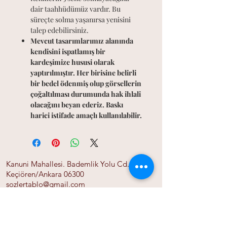
dair taahhüdümüz vardır. Bu
süreçte solma yaşanırsa yenisini
talep edebilirsiniz.
Mevcut tasarımlarımız alanında
kendisini ispatlamış bir
kardeşimize hususi olarak
yaptırılmıştır. Her birisine belirli
bir bedel ödenmiş olup görsellerin
çoğaltılması durumunda hak ihlali
olacağını beyan ederiz. Baskı
harici istifade amaçlı kullanılabilir.
Kanuni Mahallesi. Bademlik Yolu Cd. 118/A
Keçiören/Ankara 06300
sozlertablo@gmail.com
0555 525 06 01
Ana Sayfa
Bize Ulaşın