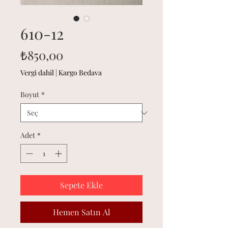
610-12
Fiyat
₺850,00
Vergi dahil
|
Kargo Bedava
Boyut
*
Adet
*
Sepete Ekle
Hemen Satın Al