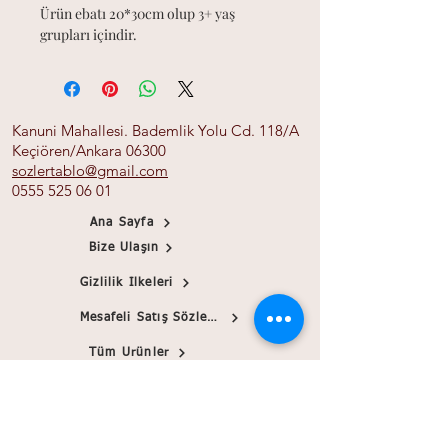
Ürün ebatı 20*30cm olup 3+ yaş
grupları içindir.
Kanuni Mahallesi. Bademlik Yolu Cd. 118/A
Keçiören/Ankara 06300
sozlertablo@gmail.com
0555 525 06 01
Ana Sayfa
Bize Ulaşın
Gizlilik İlkeleri
Mesafeli Satış Sözleşmesi
Tüm Ürünler
Banka Bilgileri
Papirink
Blog