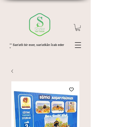
"" San'atlı bir eser, san'atkârı îcab eder
''