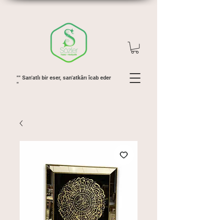
"" San'atlı bir eser, san'atkârı îcab eder
''