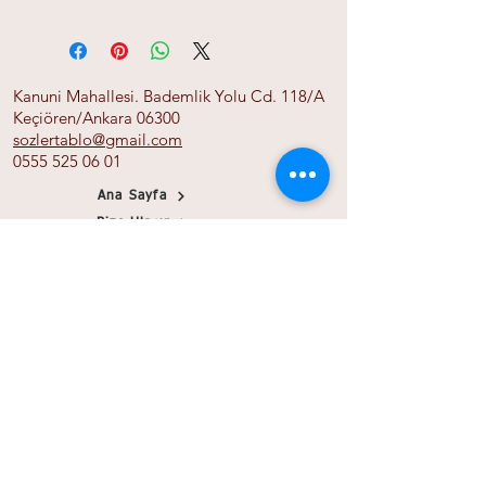
﴾3﴿ Ancak iman edip dünya ve âhiret
Celi Sülüs
için yararlı işler yapanlar, birbirlerine
hakkı tavsiye edenler ve sabrı tavsiye
edenler başkadır.
Kanuni Mahallesi. Bademlik Yolu Cd. 118/A
Keçiören/Ankara 06300
sozlertablo@gmail.com
0555 525 06 01
Ana Sayfa
Bize Ulaşın
Gizlilik İlkeleri
Mesafeli Satış Sözleşmesi
Tüm Ürünler
Banka Bilgileri
Papirink
Blog