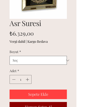
Asr Suresi
Fiyat
₺6.329,00
Vergi dahil
|
Kargo Bedava
Boyut
*
Adet
*
Sepete Ekle
Hemen Satın Al