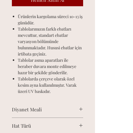
Ürünlerin kargolama süreci 10-13 iş
günüdür.
Tablolarımızın farklı ebatları
mevcuttur, standart ebatlar
varyasyon bölümünde
bulunmaktadır. Hususi ebatlar için
irtibata geçiniz.
Tablolar asma aparatları ile
beraber duvara monte edilmeye
hazır bir şekilde gönderilir.
Tablolarda çerçeve olarak özel
kesim ayna kullanılmıştır. Varak
üzeri UV baskıdır.
Diyanet Meali
﴾1﴿ Asra yemin ederim ki,
Hat Türü
﴾2﴿ İnsan gerçekten ziyandadır.