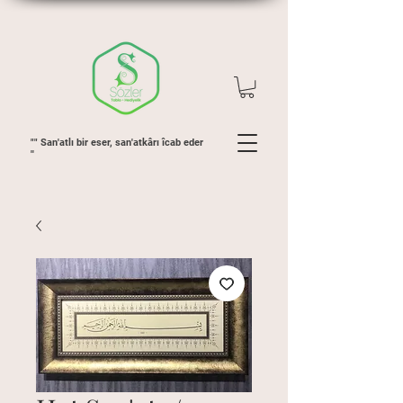
"" San'atlı bir eser, san'atkârı îcab eder
''