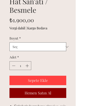
Hat San'atı /
Besmele
Fiyat
₺1.900,00
Vergi dahil
|
Kargo Bedava
Boyut
*
Adet
*
Sepete Ekle
Hemen Satın Al