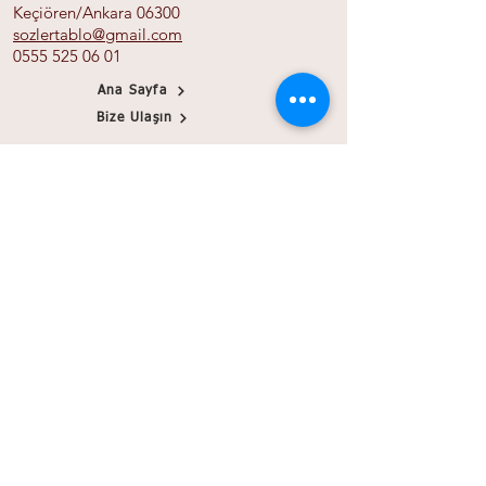
Keçiören/Ankara 06300
sozlertablo@gmail.com
0555 525 06 01
Ana Sayfa
Bize Ulaşın
Gizlilik İlkeleri
Mesafeli Satış Sözleşmesi
Tüm Ürünler
Banka Bilgileri
Papirink
Blog
© 2021 sozlertablo.com