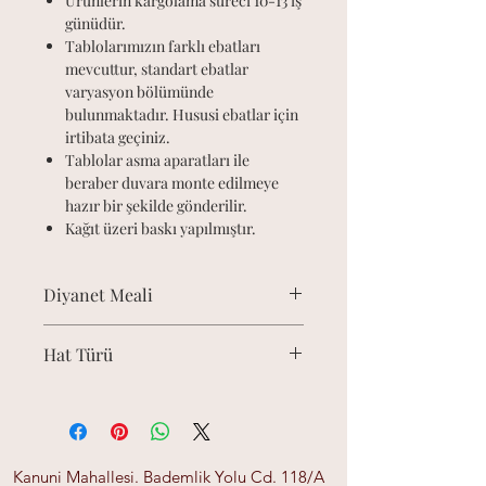
Ürünlerin kargolama süreci 10-13 iş
günüdür.
Tablolarımızın farklı ebatları
mevcuttur, standart ebatlar
varyasyon bölümünde
bulunmaktadır. Hususi ebatlar için
irtibata geçiniz.
Tablolar asma aparatları ile
beraber duvara monte edilmeye
hazır bir şekilde gönderilir.
Kağıt üzeri baskı yapılmıştır.
Diyanet Meali
“Rahmân ve rahîm olan Allah’ın adıyla”
Hat Türü
-
Kanuni Mahallesi. Bademlik Yolu Cd. 118/A