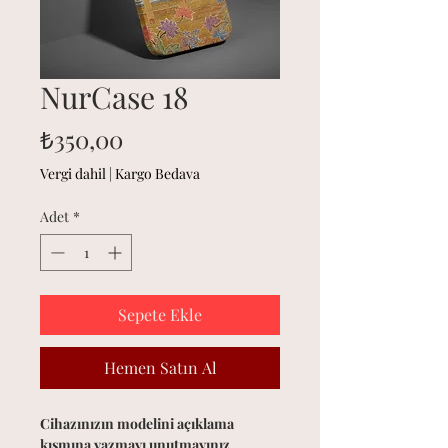
NurCase 18
Fiyat
₺350,00
Vergi dahil
|
Kargo Bedava
Adet
*
Sepete Ekle
Hemen Satın Al
Cihazınızın modelini açıklama
kısmına yazmayı unutmayınız.