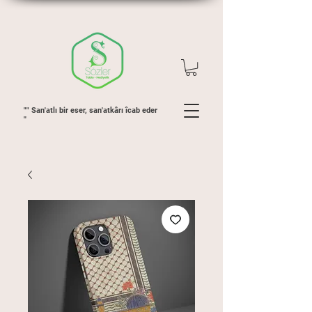
"" San'atlı bir eser, san'atkârı îcab eder
''