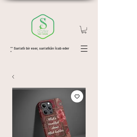
"" San'atlı bir eser, san'atkârı îcab eder
''