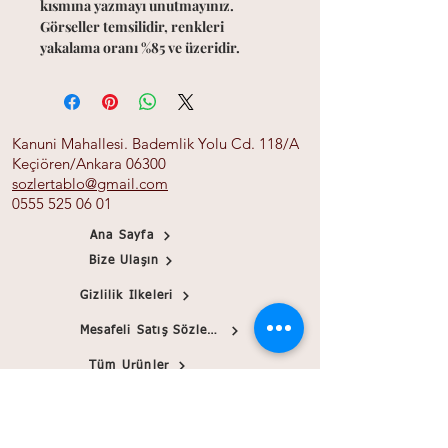
kısmına yazmayı unutmayınız.
Görseller temsilidir, renkleri
yakalama oranı %85 ve üzeridir.
Kanuni Mahallesi. Bademlik Yolu Cd. 118/A
Keçiören/Ankara 06300
sozlertablo@gmail.com
0555 525 06 01
Ana Sayfa
Bize Ulaşın
Gizlilik İlkeleri
Mesafeli Satış Sözleşmesi
Tüm Ürünler
Banka Bilgileri
Papirink
Blog