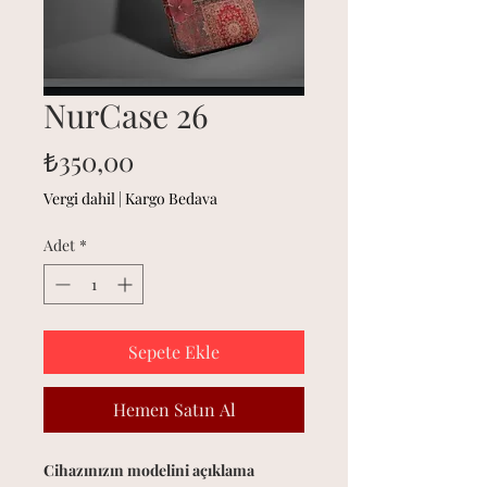
NurCase 26
Fiyat
₺350,00
Vergi dahil
|
Kargo Bedava
Adet
*
Sepete Ekle
Hemen Satın Al
Cihazınızın modelini açıklama