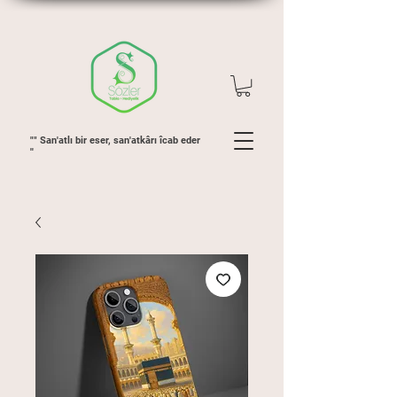
"" San'atlı bir eser, san'atkârı îcab eder
''