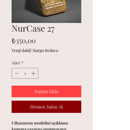
NurCase 27
Fiyat
₺350,00
Vergi dahil
|
Kargo Bedava
Adet
*
Sepete Ekle
Hemen Satın Al
Cihazınızın modelini açıklama
kısmına yazmayı unutmayınız.