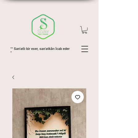
"" San'atlı bir eser, san'atkârı îcab eder
''